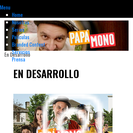
Menu
Home
Nosotrxs
Series
Películas
Branded Content
Servicios
En Desarrollo
Prensa
EN DESARROLLO