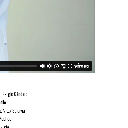
c, Sergio Gándara
ello
, Mitzy Saldivia
 Mcphee
García