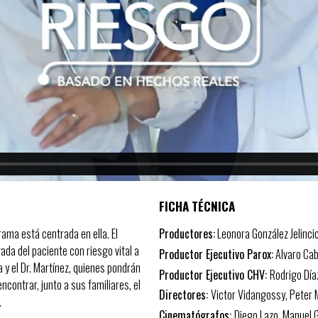
FICHA TÉCNICA
rama está centrada en ella. El
Productores:
Leonora González Jelinci
gada del paciente con riesgo vital a
Productor Ejecutivo Parox:
Alvaro Cab
a y el Dr. Martínez, quienes pondrán
Productor Ejecutivo CHV:
Rodrigo Díaz
ncontrar, junto a sus familiares, el
Directores:
Victor Vidangossy, Peter
.
Cinematógrafos:
Diego Lazo, Manuel 